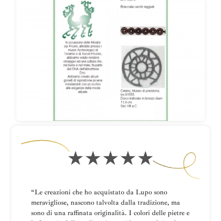
“Le creazioni che ho acquistato da Lupo sono
meravigliose, nascono talvolta dalla tradizione, ma
sono di una raffinata originalità. I colori delle pietre e