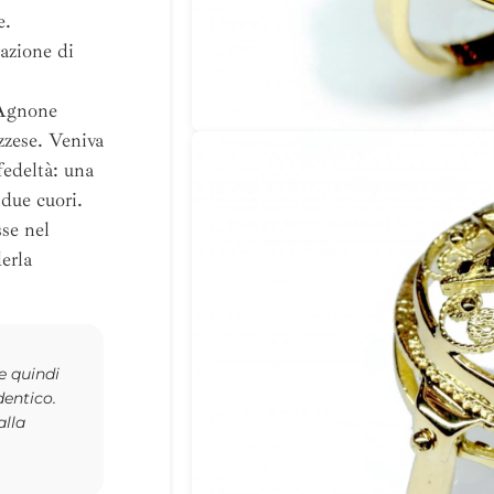
e.
azione di
 Agnone
zzese. Veniva
fedeltà: una
 due cuori.
se nel
erla
 e quindi
dentico.
alla