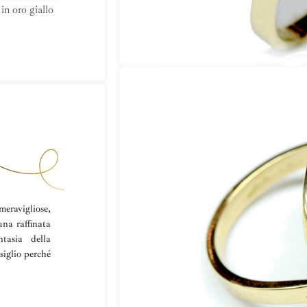
in oro giallo
eravigliose,
una raffinata
ntasia della
siglio perché