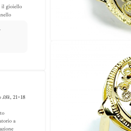
il gioiello
anello
.
o 18k
, 21×18
ato
atorio a
nazione