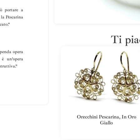
uò portare a
 la
Pescarina
cato.”
Ti pia
penda opera
… è un’opera
truttiva
.”
Orecchini Pescarina, In Oro
Giallo