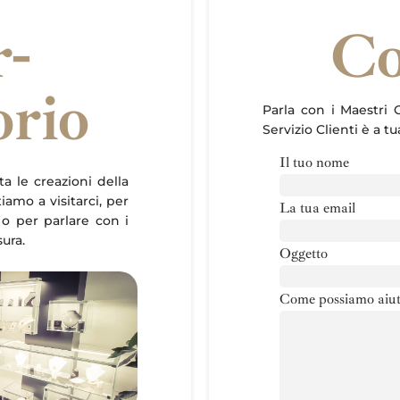
r-
Co
orio
Parla con i Maestri O
Servizio Clienti è a t
Il tuo nome
ta le creazioni della
itiamo a visitarci, per
La tua email
 o per parlare con i
sura.
Oggetto
Come possiamo aiut