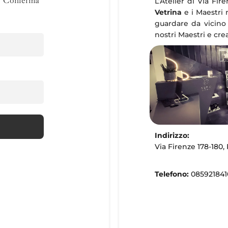
Conferma
L’Atelier di Via Fir
Vetrina
e i Maestri
guardare da vicino 
nostri Maestri e crea
Indirizzo:
Via Firenze 178-180,
Telefono:
085921841