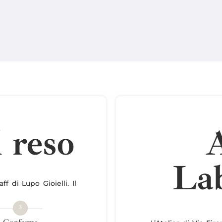
l reso
A
Lab
f di Lupo Gioielli. Il
3