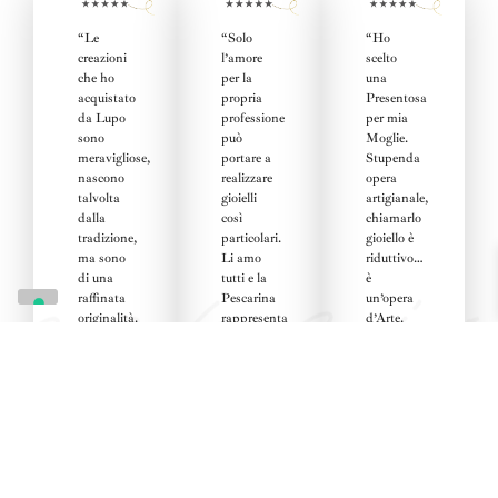
“Le
“
Solo
“Ho
creazioni
l’amore
scelto
che ho
per la
una
acquistato
propria
Presentosa
da Lupo
professione
per mia
sono
può
Moglie
.
meravigliose,
portare a
Stupenda
nascono
realizzare
opera
talvolta
gioielli
artigianale,
dalla
così
chiamarlo
tradizione,
particolari.
gioiello è
ma sono
Li amo
riduttivo…
di una
tutti e la
è
raffinata
Pescarina
un’opera
originalità.
rappresenta
d’Arte.
I colori
il nostro
La
delle
territorio
Consulenza
pietre e la
in modo
all’acquisto,
fantasia
così
sublime,
della
delicato.”
costruttiva
.”
realizzazione
–
–
mi hanno
PAOLA
DOMENICO
colpita