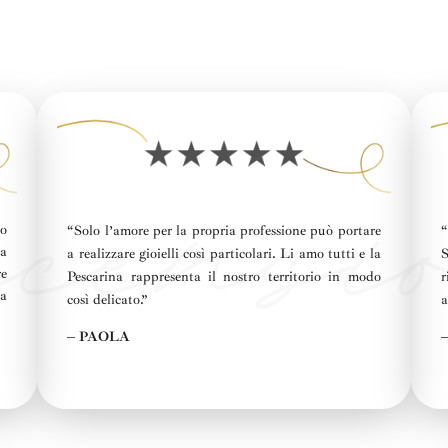
no
“
Solo l’amore per la propria professione può portare
ma
a realizzare gioielli così particolari.
Li amo tutti e la
S
re
Pescarina rappresenta il nostro territorio in modo
da
così delicato.”
a
– PAOLA