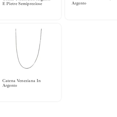
Argento
E Pietre Semipreziose
Catena Veneziana In
Argento