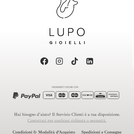
Hai bisogno d'aiuto? Il Servizio Clienti è a tua disposizione.
Contattaci per qualsiasi richiesta o necessità.
Condizioni & Modalità d’Acquisto
Spedizioni e Consegne