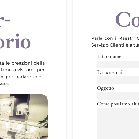
r-
Co
orio
Parla con i Maestri O
Servizio Clienti è a t
Il tuo nome
ta le creazioni della
itiamo a visitarci, per
La tua email
 o per parlare con i
sura.
Oggetto
Come possiamo aiut