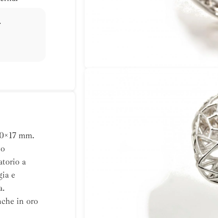
.
20×17 mm.
to
atorio a
gia e
a.
nche in oro