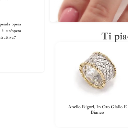
penda opera
… è un’opera
Ti pia
truttiva
.”
Anello Rigori, In Oro Giallo E
Bianco