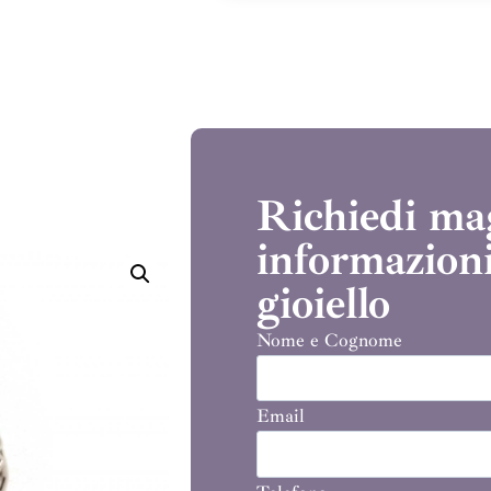
Richiedi ma
informazioni
gioiello
Nome e Cognome
Email