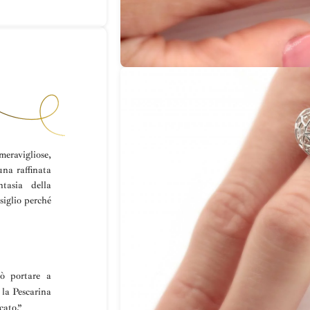
eravigliose,
una raffinata
ntasia della
siglio perché
uò portare a
 la
Pescarina
cato.”