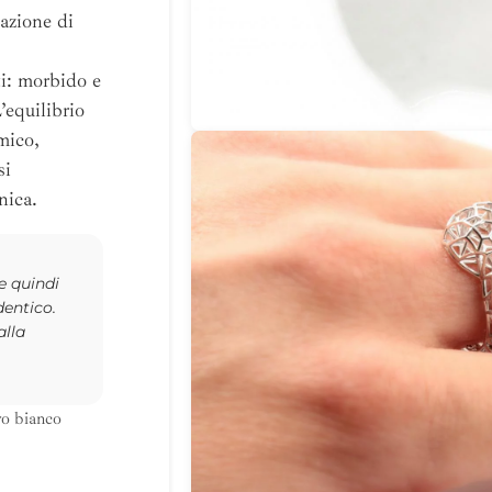
azione di
ti: morbido e
’equilibrio
mico,
si
nica.
 e quindi
dentico.
alla
ro bianco