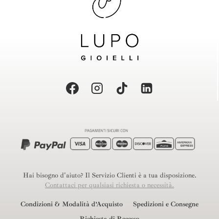
Hai bisogno d'aiuto? Il Servizio Clienti è a tua disposizione.
Contattaci per qualsiasi richiesta o necessità.
Condizioni & Modalità d’Acquisto
Spedizioni e Consegne
Richiesta di Recesso