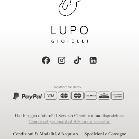
Hai bisogno d'aiuto? Il Servizio Clienti è a tua disposizione.
Contattaci per qualsiasi richiesta o necessità.
Condizioni & Modalità d’Acquisto
Spedizioni e Consegne