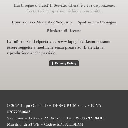
Hai bisogno d'aiuto? Il Servizio Clienti è a tua disposizione.
Contattaci per qualsiasi richiesta o necessità.
Condizioni & Modalità d’Acquisto
Spedizioni e Consegne
Richiesta di Recesso
Le informazioni riportate su www.lupogioielli.com possono
essere soggette a modifiche senza preavviso.
È vietata la
riproduzione anche parziale.
Privacy Policy
© 2026 Lupo Gioielli © ~ DESAURUM s.a.s. ~ P.IVA
02077030688
Via Firenze, 178 - 65122 Pescara ~ Tel +39 085 921 8410 ~
Marchio id: 53*PE ~ Codice SDI XL13LG4