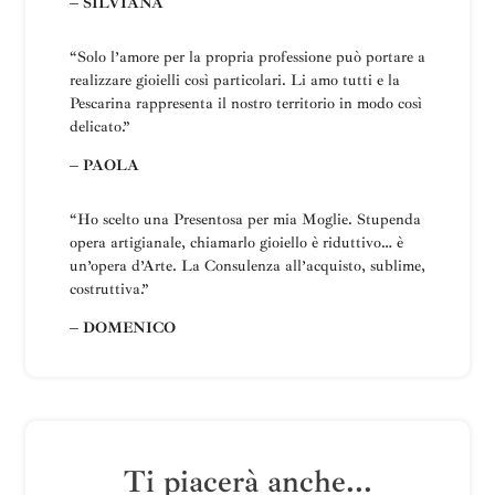
– SILVIANA
“
Solo l’amore per la propria professione può portare a
realizzare gioielli così particolari.
Li amo tutti e la
Pescarina rappresenta il nostro territorio in modo così
delicato.”
– PAOLA
“Ho scelto una
Presentosa
per mia Moglie
.
Stupenda
opera artigianale, chiamarlo gioiello è riduttivo… è
un’opera d’Arte.
La
Consulenza all’acquisto, sublime,
costruttiva
.”
– DOMENICO
Ti piacerà anche...