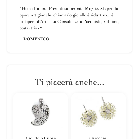
“Ho scelto una
Presentosa
per mia Moglie
.
Stupenda
opera artigianale, chiamarlo gioiello è riduttivo… è
un’opera d’Arte.
La
Consulenza all’acquisto, sublime,
costruttiva
.”
– DOMENICO
Ti piacerà anche...
Ciondolo Cuore
Orecchini