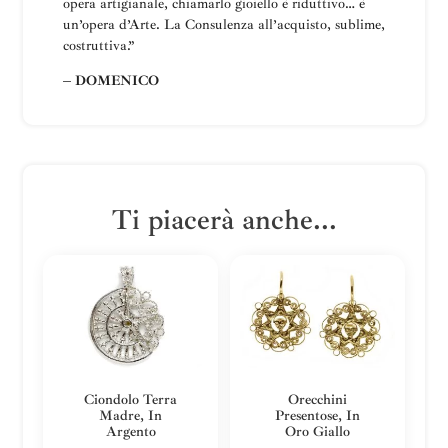
opera artigianale, chiamarlo gioiello è riduttivo… è
un’opera d’Arte.
La
Consulenza all’acquisto, sublime,
costruttiva
.”
– DOMENICO
Ti piacerà anche...
Ciondolo Terra
Orecchini
Madre, In
Presentose, In
Argento
Oro Giallo