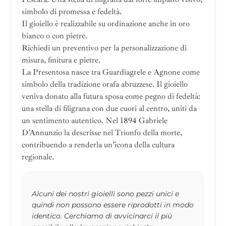
simbolo di promessa e fedeltà.
Il gioiello è realizzabile su ordinazione anche in oro
bianco o con pietre.
Richiedi un preventivo per la personalizzazione di
misura, finitura e pietre.
La Presentosa nasce tra Guardiagrele e Agnone come
simbolo della tradizione orafa abruzzese. Il gioiello
veniva donato alla futura sposa come pegno di fedeltà:
una stella di filigrana con due cuori al centro, uniti da
un sentimento autentico. Nel 1894 Gabriele
D’Annunzio la descrisse nel Trionfo della morte,
contribuendo a renderla un’icona della cultura
regionale.
Alcuni dei nostri gioielli sono pezzi unici e
quindi non possono essere riprodotti in modo
identico. Cerchiamo di avvicinarci il più