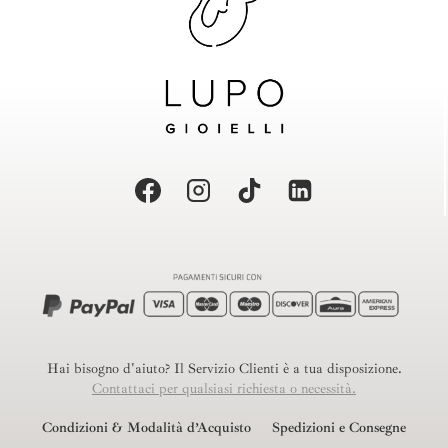
Hai bisogno d'aiuto? Il Servizio Clienti è a tua disposizione.
Contattaci per qualsiasi richiesta o necessità.
Condizioni & Modalità d’Acquisto
Spedizioni e Consegne