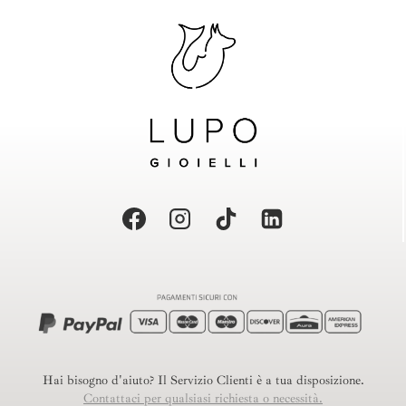
Hai bisogno d'aiuto? Il Servizio Clienti è a tua disposizione.
Contattaci per qualsiasi richiesta o necessità.