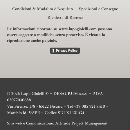
Condizioni & Modalità d’Acquisto
Spedizioni e Consegne
Richiesta di Recesso
Le informazioni riportate su www.lupogioielli.com possono
essere soggette a modifiche senza preavviso.
È vietata la
riproduzione anche parziale.
Privacy Policy
© 2026 Lupo Gioielli © ~ DESAURUM s.a.s. ~ P.IVA
02077030688
Via Firenze, 178 - 65122 Pescara ~ Tel +39 085 921 8410 ~
Marchio id: 53*PE ~ Codice SDI XL13LG4
Sito web e Comunicazione:
Attitude Project Management