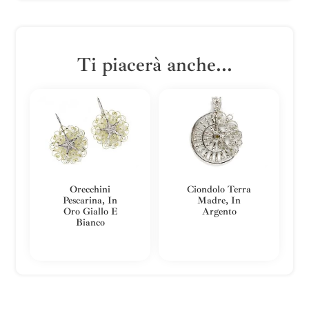
Ti piacerà anche...
Orecchini
Ciondolo Terra
Pescarina, In
Madre, In
Oro Giallo E
Argento
Bianco