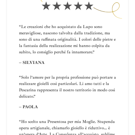
“Le creazioni che ho acquistato da Lupo sono
meravigliose, nascono talvolta dalla tradizione, ma
sono di una raffinata originalità. I colori delle pietre e
la fantasia della realizzazione mi hanno colpita da
subito, lo consiglio perché fa innamorare.”
– SILVIANA
“
Solo l’amore per la propria professione può portare a
realizzare gioielli così particolari.
Li amo tutti e la
Pescarina rappresenta il nostro territorio in modo così
delicato.”
– PAOLA
“Ho scelto una
Presentosa
per mia Moglie
.
Stupenda
opera artigianale, chiamarlo gioiello è riduttivo… è
un’opera d’Arte.
La
Consulenza all’acquisto, sublime,