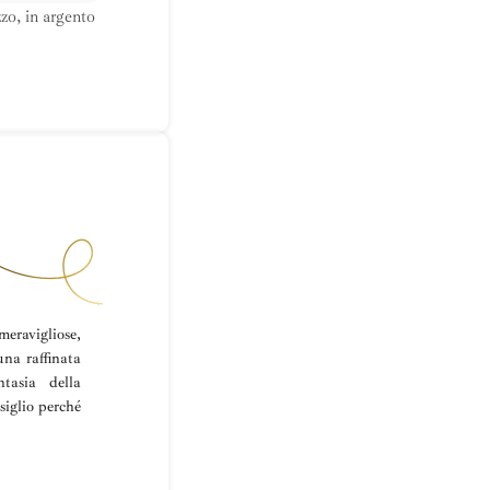
zo, in argento
eravigliose,
una raffinata
ntasia della
siglio perché