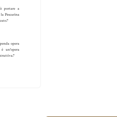
uò portare a
 la
Pescarina
cato.”
penda opera
… è un’opera
truttiva
.”