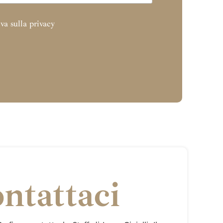
va sulla privacy
ntattaci