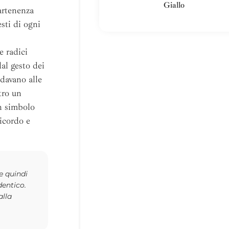
Giallo
artenenza
sti di ogni
e radici
al gesto dei
idavano alle
tro un
un simbolo
icordo e
 e quindi
dentico.
alla