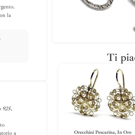
rgento.
on la
.
Ti pia
o 925
,
ato
Orecchini Pescarina, In Oro
atorio a