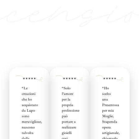
“Le
“
Solo
“Ho
creazioni
l’amore
scelto
che ho
per la
una
acquistato
propria
Presentosa
da Lupo
professione
per mia
sono
può
Moglie
.
meravigliose,
portare a
Stupenda
nascono
realizzare
opera
talvolta
gioielli
artigianale,
dalla
così
chiamarlo