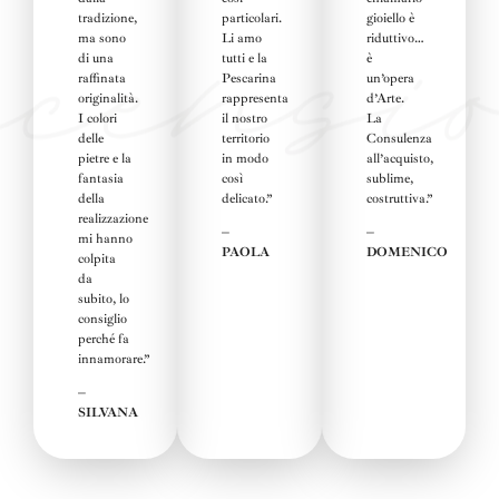
tradizione,
particolari.
gioiello è
ma sono
Li amo
riduttivo…
di una
tutti e la
è
raffinata
Pescarina
un’opera
originalità.
rappresenta
d’Arte.
I colori
il nostro
La
delle
territorio
Consulenza
pietre e la
in modo
all’acquisto,
fantasia
così
sublime,
della
delicato.”
costruttiva
.”
realizzazione
–
–
mi hanno
PAOLA
DOMENICO
colpita
da
subito, lo
consiglio
perché fa
innamorare.”
–
SILVANA