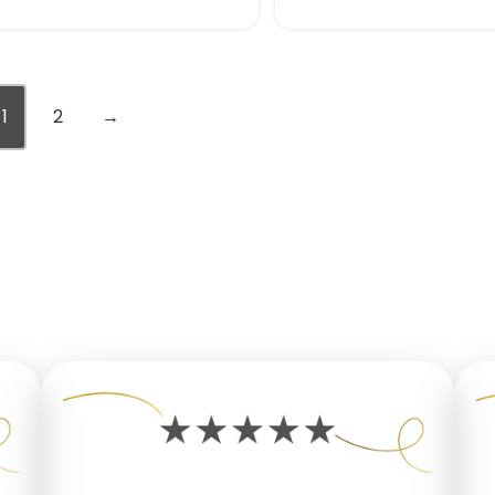
1
2
→