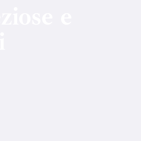
ziose e
i