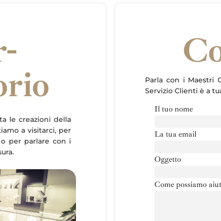
r-
Co
orio
Parla con i Maestri O
Servizio Clienti è a t
Il tuo nome
ta le creazioni della
itiamo a visitarci, per
La tua email
 o per parlare con i
sura.
Oggetto
Come possiamo aiut