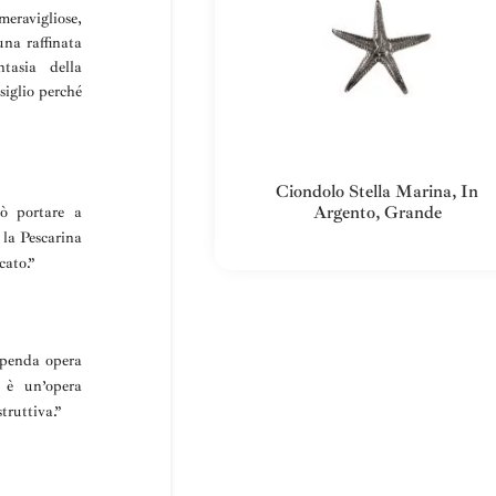
eravigliose,
una raffinata
ntasia della
siglio perché
Ciondolo Stella Marina, In
Argento, Grande
uò portare a
 la
Pescarina
cato.”
penda opera
… è un’opera
truttiva
.”