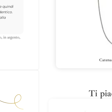
 e quindi
dentico.
alla
, in argento,
Catena 
Ti pia