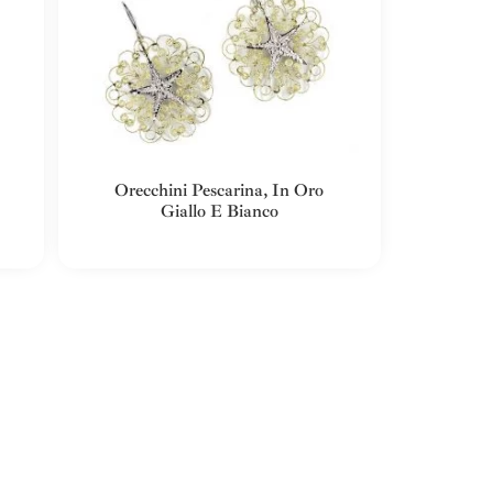
Orecchini Pescarina, In Oro
Giallo E Bianco