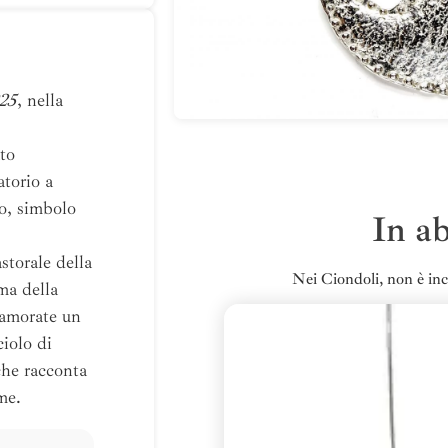
925
, nella
ato
atorio a
vo, simbolo
In a
storale della
Nei Ciondoli, non è inc
ma della
namorate un
ciolo di
che racconta
me.