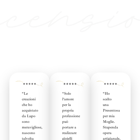
“Le
“
Solo
“Ho
creazioni
l’amore
scelto
che ho
per la
una
acquistato
propria
Presentosa
da Lupo
professione
per mia
sono
può
Moglie
.
meravigliose,
portare a
Stupenda
nascono
realizzare
opera
talvolta
gioielli
artigianale,