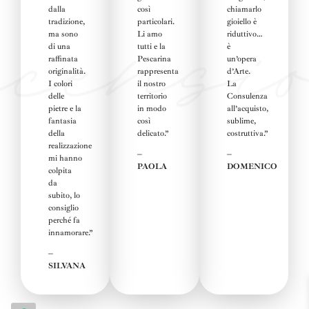
dalla
così
chiamarlo
tradizione,
particolari.
gioiello è
ma sono
Li amo
riduttivo…
di una
tutti e la
è
raffinata
Pescarina
un’opera
originalità.
rappresenta
d’Arte.
I colori
il nostro
La
delle
territorio
Consulenza
pietre e la
in modo
all’acquisto,
fantasia
così
sublime,
della
delicato.”
costruttiva
.”
realizzazione
–
–
mi hanno
PAOLA
DOMENICO
colpita
da
subito, lo
consiglio
perché fa
innamorare.”
–
SILVANA