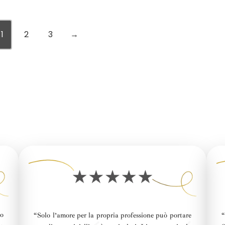
1
2
3
→
no
“
Solo l’amore per la propria professione può portare