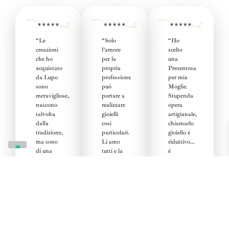
“Le
“
Solo
“Ho
creazioni
l’amore
scelto
che ho
per la
una
acquistato
propria
Presentosa
da Lupo
professione
per mia
sono
può
Moglie
.
meravigliose,
portare a
Stupenda
nascono
realizzare
opera
talvolta
gioielli
artigianale,
dalla
così
chiamarlo
tradizione,
particolari.
gioiello è
ma sono
Li amo
riduttivo…
di una
tutti e la
è
raffinata
Pescarina
un’opera
originalità.
rappresenta
d’Arte.
I colori
il nostro
La
delle
territorio
Consulenza
pietre e la
in modo
all’acquisto,
fantasia
così
sublime,
della
delicato.”
costruttiva
.”
realizzazione