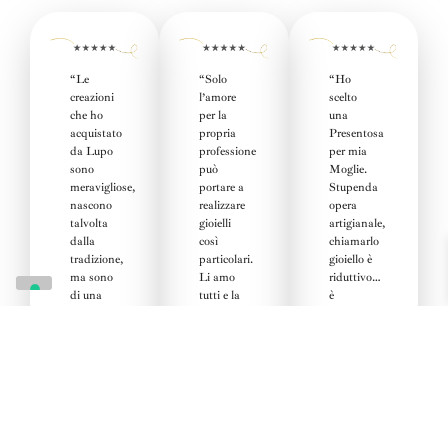
“Le
“
Solo
“Ho
creazioni
l’amore
scelto
che ho
per la
una
acquistato
propria
Presentosa
da Lupo
professione
per mia
sono
può
Moglie
.
meravigliose,
portare a
Stupenda
nascono
realizzare
opera
talvolta
gioielli
artigianale,
dalla
così
chiamarlo
tradizione,
particolari.
gioiello è
ma sono
Li amo
riduttivo…
di una
tutti e la
è
raffinata
Pescarina
un’opera
originalità.
rappresenta
d’Arte.
I colori
il nostro
La
delle
territorio
Consulenza
pietre e la
in modo
all’acquisto,
fantasia
così
sublime,
della
delicato.”
costruttiva
.”
realizzazione